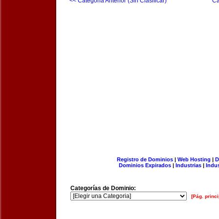
<< Categoria Anterior (Sin Clasificar)
Ca
Registro de Dominios
|
Web Hosting
|
D
Dominios Expirados
|
Industrias
|
Indu
Categorías de Dominio:
[Pág. princi