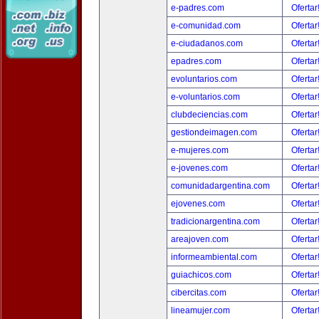
e-padres.com
Ofertar
e-comunidad.com
Ofertar
e-ciudadanos.com
Ofertar
epadres.com
Ofertar
evoluntarios.com
Ofertar
e-voluntarios.com
Ofertar
clubdeciencias.com
Ofertar
gestiondeimagen.com
Ofertar
e-mujeres.com
Ofertar
e-jovenes.com
Ofertar
comunidadargentina.com
Ofertar
ejovenes.com
Ofertar
tradicionargentina.com
Ofertar
areajoven.com
Ofertar
informeambiental.com
Ofertar
guiachicos.com
Ofertar
cibercitas.com
Ofertar
lineamujer.com
Ofertar