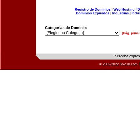
Registro de Dominios
|
Web Hosting
|
D
Dominios Expirados
|
Industrias
|
Indu
Categorías de Dominio:
[Pág. princi
** Precios expre
© 2002/2022 Solo10.com