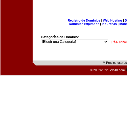
Registro de Dominios
|
Web Hosting
|
D
Dominios Expirados
|
Industrias
|
Indu
Categorías de Dominio:
[Pág. princi
** Precios expre
© 2002/2022 Solo10.com