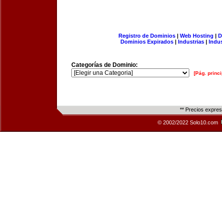
Registro de Dominios
|
Web Hosting
|
D
Dominios Expirados
|
Industrias
|
Indu
Categorías de Dominio:
[Pág. princi
** Precios expre
© 2002/2022 Solo10.com