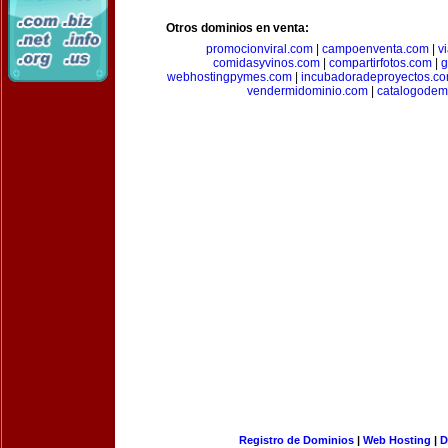
Otros dominios en venta:
promocionviral.com
|
campoenventa.com
|
v
comidasyvinos.com
|
compartirfotos.com
|
g
webhostingpymes.com
|
incubadoradeproyectos.c
vendermidominio.com
|
catalogodem
Registro de Dominios
|
Web Hosting
|
D