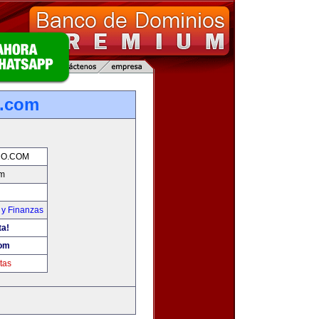
o.com
RO.COM
om
 y Finanzas
ta!
com
tas