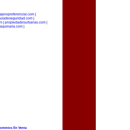
iajeropreferencial.com
|
uiadeseguridad.com
|
om
|
propiedadesurbanas.com
|
aquinaria.com
|
ominios En Venta