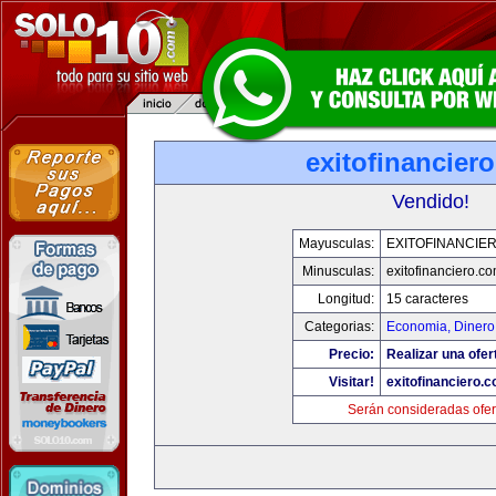
exitofinancier
Vendido!
Mayusculas:
EXITOFINANCIE
Minusculas:
exitofinanciero.c
Longitud:
15 caracteres
Categorias:
Economia, Dinero
Precio:
Realizar una ofer
Visitar!
exitofinanciero.
Serán consideradas ofer